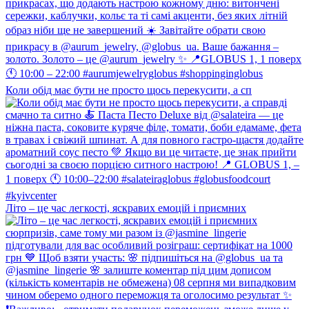
Коли обід має бути не просто щось перекусити, а сп
Літо – це час легкості, яскравих емоцій і приємних