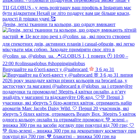
Денім, легкі тканини та кольори, що одразу вмикают
Вирушайте на б’юті-квест у @uabrocard
З 6 до 31