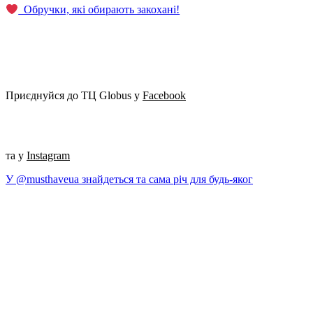
‍ Обручки, які обирають закохані!
Приєднуйся до ТЦ Globus у
Facebook
та у
Instagram
У @musthaveua знайдеться та сама річ для будь-яког