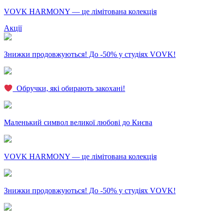
VOVK HARMONY — це лімітована колекція
Акції
Знижки продовжуються! До -50% у студіях VOVK!
‍ Обручки, які обирають закохані!
Маленький символ великої любові до Києва
VOVK HARMONY — це лімітована колекція
Знижки продовжуються! До -50% у студіях VOVK!