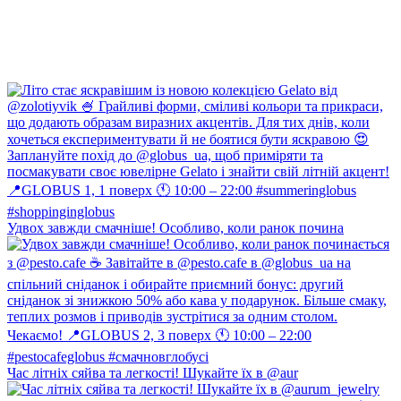
Удвох завжди смачніше! Особливо, коли ранок почина
Час літніх сяйва та легкості! Шукайте їх в @aur