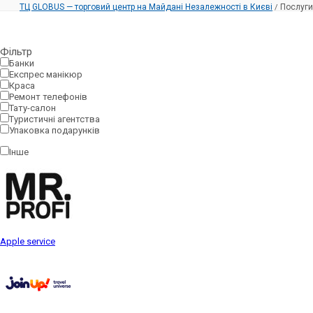
ТЦ GLOBUS — торговий центр на Майдані Незалежності в Києві
Послуги
/
Фільтр
Банки
Експрес манікюр
Краса
Ремонт телефонів
Тату-салон
Туристичні агентства
Упаковка подарунків
Інше
Apple service