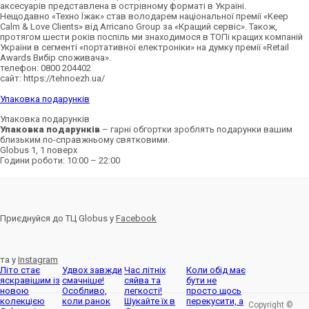
аксесуарів представлена в острівному форматі в Україні.
Нещодавно «Техно Їжак» став володарем національної премії «Keep
Calm & Love Clients» від Arricano Group за «Кращий сервіс». Також,
протягом шести років поспіль ми знаходимося в ТОПі кращих компаній
України в сегменті «портативної електроніки» на думку премії «Retail
Awards Вибiр споживача».
телефон: 0800 204402
сайт: https://tehnoezh.ua/
Упаковка подарунків
Упаковка подарунків
Упаковка подарунків
– гарні обгортки зроблять подарунки вашим
близьким по-справжньому святковими.
Globus 1, 1 поверх
Години роботи: 10:00 – 22:00
Приєднуйся до ТЦ Globus у
Facebook
та у
Instagram
Літо стає
Удвох завжди
Час літніх
Коли обід має
яскравішим із
смачніше!
сяйва та
бути не
новою
Особливо,
легкості!
просто щось
колекцією
коли ранок
Шукайте їх в
перекусити, а
Copyright ©