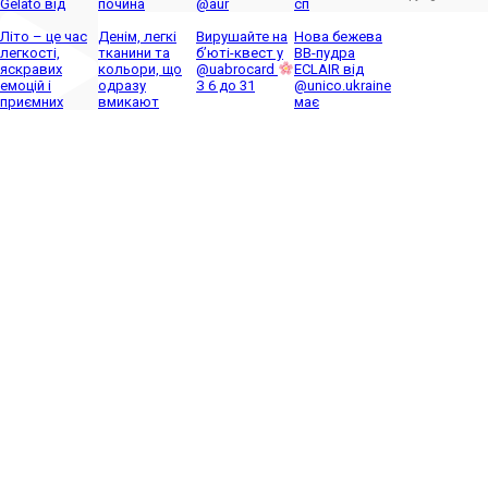
Gelato від
почина
@aur
сп
2026 Globus.
Літо – це час
Денім, легкі
Вирушайте на
Нова бежева
легкості,
тканини та
б’юті-квест у
BB-пудра
яскравих
кольори, що
@uabrocard
ECLAIR від
емоцій і
одразу
З 6 до 31
@unico.ukraine
приємних
вмикают
має
ТЦ GLOBUS
Новини
Акції
Магазини
Ресторани
Послуги
Контакти