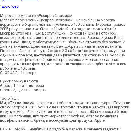
Техно Їжак
Мережа перукарень «Експрес Стрижка»
Мережа перукарень «Експрес Стрижка» – це найбільша мережа
перукарень в Україні, яка налічує більше 100 салонів. Мережа працює
2005 року, та має вже більше 11 мільйонів задоволених клієнтів.
Експрес Стрижка – це: Доступні ціни – фіксовані ціни на стрижки,
незалежно від складності та довжини волосся. Заощаджуємо Ваші
гроші і час. Швидке обслуговування – будь-яка стрижка без запису, 7
днів на тиждень. Допомагаємо Вам добре виглядати і все встигати.
Гігієнічно і безпечно – у майстра є 2-3 набори інструментів, тому поки
одним він працює, наступний дезінфікується. Ми стежимо за робочим
місцем і дезінфекцією. Справжні професіонали – в наших салонах
працюють тільки фахівці, які пройшли спеціальний відбір та зі стажем
роботи від 10 років.
GLOBUS 2, -1 поверх
Пункт обміну валюти
Globus 1, 1 та -1 поверхи
Globus 2, 1, 2 та 3 поверхи
Техно Їжак
Ми, «Техно Їжак»
– експерти в області гаджетів і аксесуарів. Почавши
свою історію в 2011 році з однієї торгової точки в Харкові, ми виросли
в групу компаній, в яку входять міжнародна роздрібна мережа з більш
ніж 100 магазинів, інтернет-маркет tehnoezh.ua, оптова компанія і
портфель власних брендів аксесуарів для продукції Apple.
На 2021 рік ми – найбільша роздрібна мережа в сегменті гаджетів і