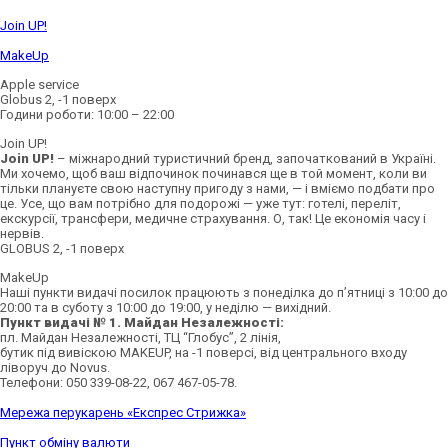
Join UP!
MakeUp
Apple service
Globus 2, -1 поверх
Години роботи: 10:00 – 22:00
Join UP!
Join UP!
– міжнародний туристичний бренд, започаткований в Україні.
Ми хочемо, щоб ваш відпочинок починався ще в той момент, коли ви
тільки плануєте свою наступну пригоду з нами, — і вміємо подбати про
це. Усе, що вам потрібно для подорожі — уже тут: готелі, переліт,
екскурсії, трансфери, медичне страхування. О, так! Це економія часу і
нервів.
GLOBUS 2, -1 поверх
MakeUp
Наші пункти видачі посилок працюють з понеділка до п’ятниці з 10:00 до
20:00 та в суботу з 10:00 до 19:00, у неділю — вихідний.
Пункт видачі № 1. Майдан Незалежності:
пл. Майдан Незалежності, ТЦ “Глобус”, 2 лінія,
бутик під вивіскою MAKEUP, на -1 поверсі, від центрального входу
ліворуч до Novus.
Телефони: 050 339-08-22, 067 467-05-78.
Мережа перукарень «Експрес Стрижка»
Пункт обміну валюти