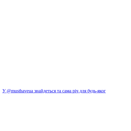
У @musthaveua знайдеться та сама річ для будь-яког