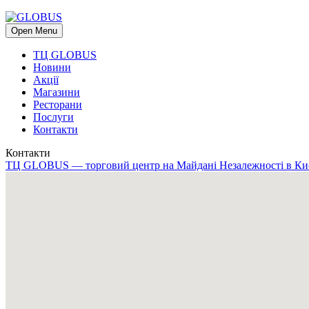
Open Menu
ТЦ GLOBUS
Новини
Акції
Магазини
Ресторани
Послуги
Контакти
Контакти
ТЦ GLOBUS — торговий центр на Майдані Незалежності в Ки