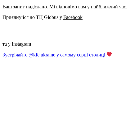
Ваш запит надіслано. Мі відповімо вам у найближчий час.
Приєднуйся до ТЦ Globus у
Facebook
та у
Instagram
Зустрічайте @kfc.ukraine у самому серці столиці