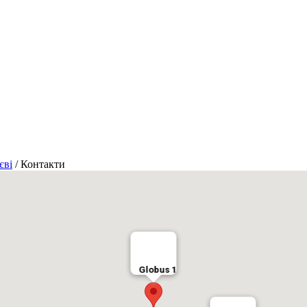
єві
/
Контакти
Globus 1