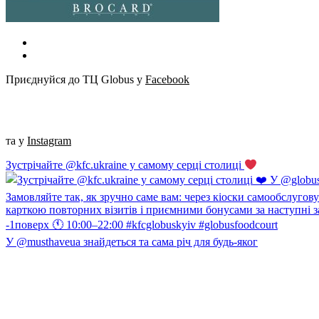
Приєднуйся до ТЦ Globus у
Facebook
та у
Instagram
Зустрічайте @kfc.ukraine у самому серці столиці
У @musthaveua знайдеться та сама річ для будь-яког