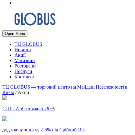
Open Menu
ТЦ GLOBUS
Новини
Акції
Магазини
Ресторани
Послуги
Контакти
ТЦ GLOBUS — торговий центр на Майдані Незалежності в
Києві
/
Акції
GIULIA зі знижкою -30%
додаткову знижку -25% від Срібний Вік