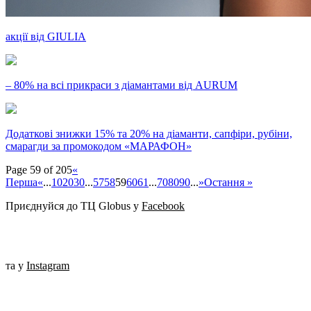
акції від GIULIA
– 80% на всі прикраси з діамантами від AURUM
Додаткові знижки 15% та 20% на діаманти, сапфіри, рубіни,
смарагди за промокодом «МАРАФОН»
Page 59 of 205
«
Перша
«
...
10
20
30
...
57
58
59
60
61
...
70
80
90
...
»
Остання »
Приєднуйся до ТЦ Globus у
Facebook
та у
Instagram