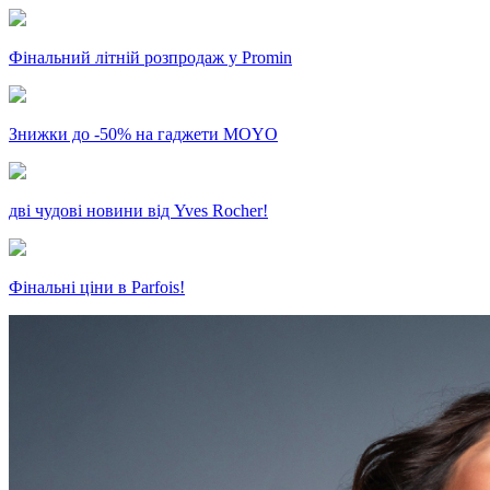
Фінальний літній розпродаж у Promin
Знижки до -50% на гаджети MOYO
дві чудові новини від Yves Rocher!
Фінальні ціни в Parfois!