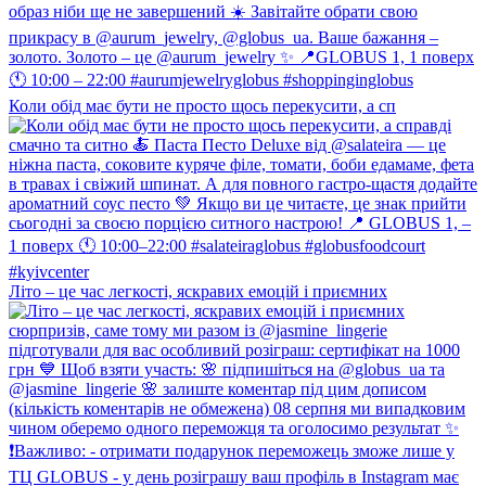
Коли обід має бути не просто щось перекусити, а сп
Літо – це час легкості, яскравих емоцій і приємних