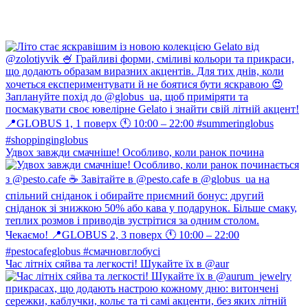
Удвох завжди смачніше! Особливо, коли ранок почина
Час літніх сяйва та легкості! Шукайте їх в @aur