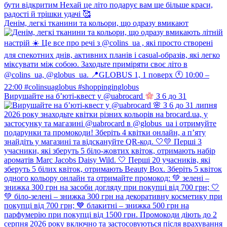
Денім, легкі тканини та кольори, що одразу вмикают
Вирушайте на б’юті-квест у @uabrocard
З 6 до 31