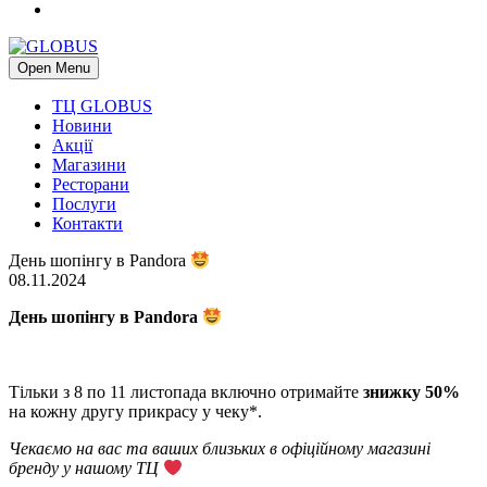
Open Menu
ТЦ GLOBUS
Новини
Акції
Магазини
Ресторани
Послуги
Контакти
День шопінгу в Pandora
08.11.2024
Д
ень
шопінгу
в
Pandora
Тільки з 8 по 11 листопада включно отримайте
знижку 50%
на кожну другу прикрасу у чеку*.
Чекаємо на
вас та ваших близьких
в офіційн
ому
магазин
і
бренду
у нашому ТЦ