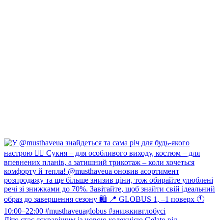
Літо стає яскравішим із новою колекцією Gelato від