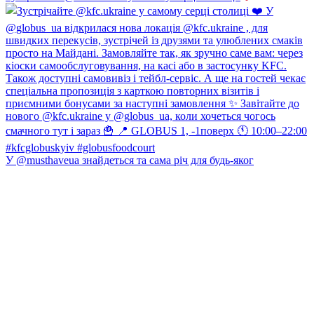
У @musthaveua знайдеться та сама річ для будь-яког