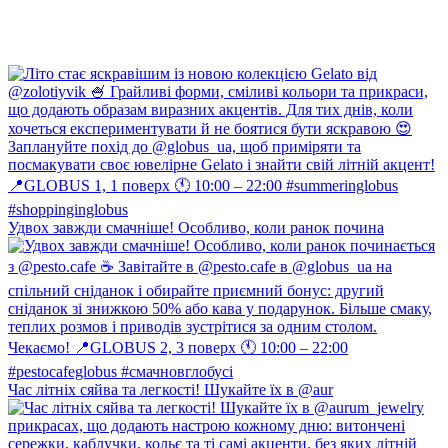
Удвох завжди смачніше! Особливо, коли ранок почина
Час літніх сяйва та легкості! Шукайте їх в @aur