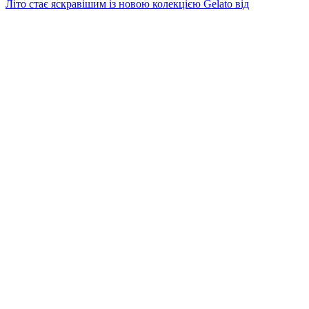
Літо стає яскравішим із новою колекцією Gelato від