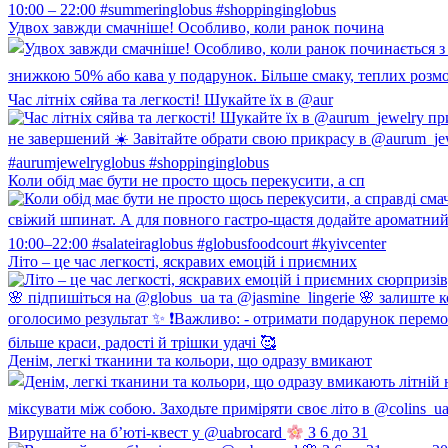
Удвох завжди смачніше! Особливо, коли ранок почина
Час літніх сяйва та легкості! Шукайте їх в @aur
Коли обід має бути не просто щось перекусити, а сп
Літо – це час легкості, яскравих емоцій і приємних
Денім, легкі тканини та кольори, що одразу вмикают
Вирушайте на б’юті-квест у @uabrocard
З 6 до 31