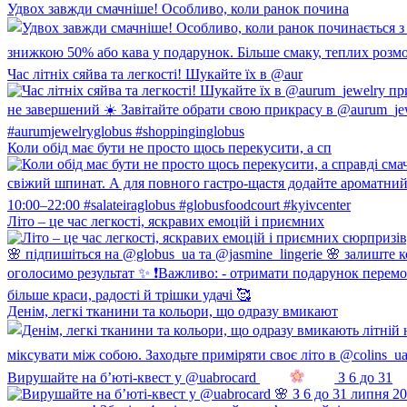
Удвох завжди смачніше! Особливо, коли ранок почина
Час літніх сяйва та легкості! Шукайте їх в @aur
Коли обід має бути не просто щось перекусити, а сп
Літо – це час легкості, яскравих емоцій і приємних
Денім, легкі тканини та кольори, що одразу вмикают
Вирушайте на б’юті-квест у @uabrocard
З 6 до 31