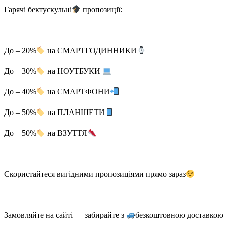
Гарячі бектускульні
пропозиції:
До – 20%
на СМАРТГОДИННИКИ
До – 30%
на НОУТБУКИ
До – 40%
на СМАРТФОНИ
До – 50%
на ПЛАНШЕТИ
До – 50%
на ВЗУТТЯ
Скористайтеся вигідними пропозиціями прямо зараз
Замовляйте на сайті — забирайте з
безкоштовною доставкою 