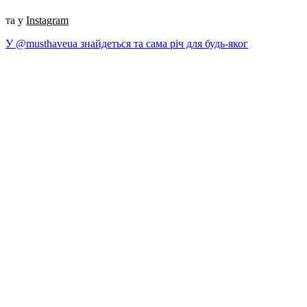
та у
Instagram
У @musthaveua знайдеться та сама річ для будь-яког