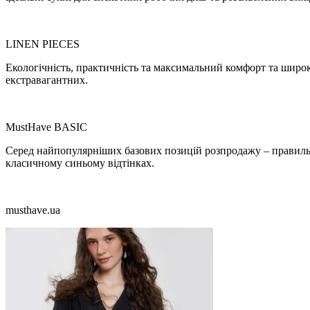
LINEN PIECES
Екологічність, практичність та максимальний комфорт та широк
екстравагантних.
MustHave BASIC
Серед найпопулярніших базових позицій розпродажу – правильн
класичному синьому відтінках.
musthave.ua