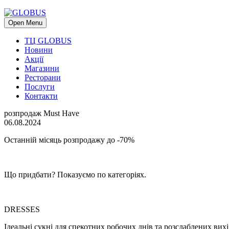
Open Menu
ТЦ GLOBUS
Новини
Акції
Магазини
Ресторани
Послуги
Контакти
розпродаж Must Have
06.08.2024
Останній місяць розпродажу до -70%
Що придбати? Показуємо по категоріях.
DRESSES
Ідеальні сукні для спекотних робочих днів та розслаблених вихі