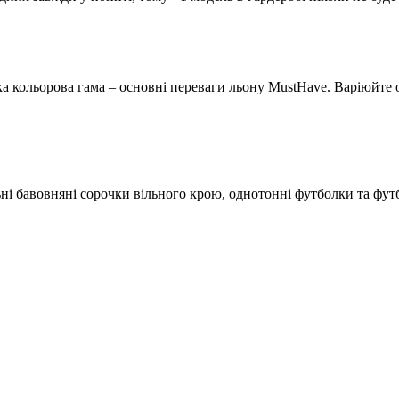
а кольорова гама – основні переваги льону MustHave. Варіюйте 
і бавовняні сорочки вільного крою, однотонні футболки та футб