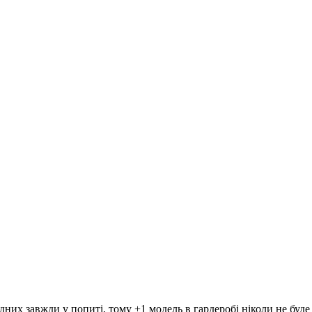
дних завжди у попиті, тому +1 модель в гардеробі ніколи не буде