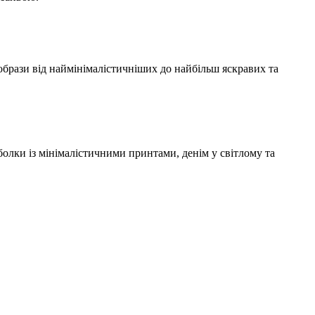
образи від наймінімалістичніших до найбільш яскравих та
олки із мінімалістичними принтами, денім у світлому та