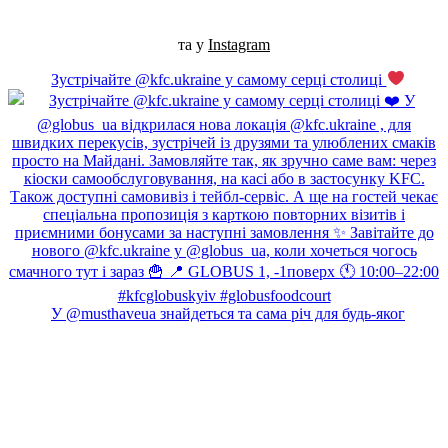
та у
Instagram
Зустрічайте @kfc.ukraine у самому серці столиці
У @musthaveua знайдеться та сама річ для будь-яког