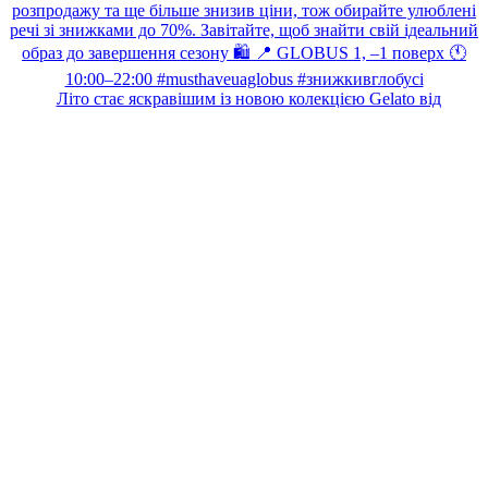
Літо стає яскравішим із новою колекцією Gelato від