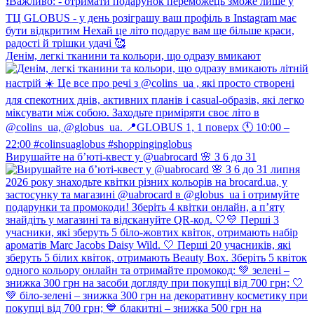
Денім, легкі тканини та кольори, що одразу вмикают
Вирушайте на б’юті-квест у @uabrocard 🌸 З 6 до 31