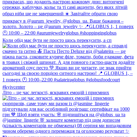
Коли обід має бути не просто щось перекусити, а сп
Літо – це час легкості, яскравих емоцій і приємних