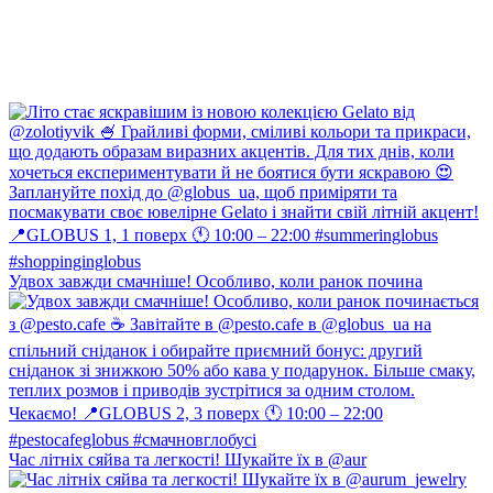
Удвох завжди смачніше! Особливо, коли ранок почина
Час літніх сяйва та легкості! Шукайте їх в @aur