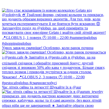
Удвох завжди смачніше! Особливо, коли ранок почина
Час літніх сяйва та легкості! Шукайте їх в @aur