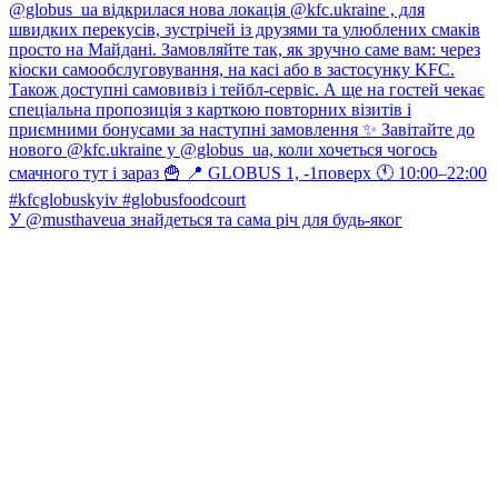
У @musthaveua знайдеться та сама річ для будь-яког