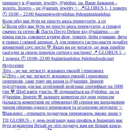
Коли обід має бути не просто щось перекусити, а сп
Літо – це час легкості, яскравих емоцій і приємних