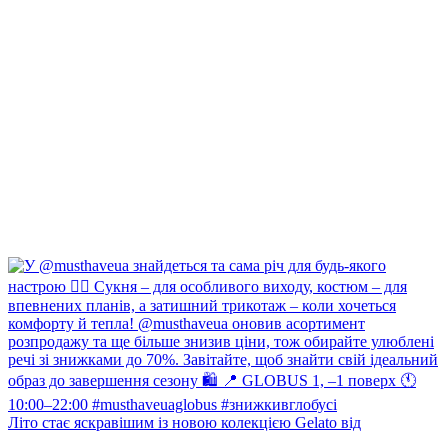
Літо стає яскравішим із новою колекцією Gelato від