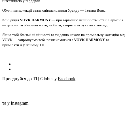
інвестицією у гардероб.
Обличчям колекції стала співзасновниця бренду — Тетяна Вовк.
Концепція
VOVK HARMONY
— про гармонію як цінність і стан. Гармонія
— це коли ти обираєш жити, любити, творити та рухатися вперед.
Якщо тобі близькі ці цінності та ти давно чекала на преміальну колекцію від
VOVK — запрошуємо тебе познайомитися з
VOVK HARMONY
та
приміряти її у нашому ТЦ.
Приєднуйся до ТЦ Globus у
Facebook
та у
Instagram