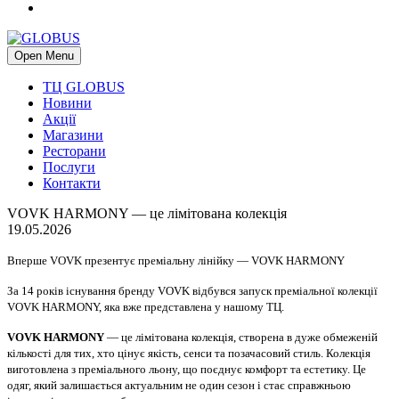
Open Menu
ТЦ GLOBUS
Новини
Акції
Магазини
Ресторани
Послуги
Контакти
VOVK HARMONY — це лімітована колекція
19.05.2026
Вперше VOVK презентує преміальну лінійку — VOVK HARMONY
За 14 років існування бренду VOVK відбувся запуск преміальної колекції
VOVK HARMONY, яка вже представлена у нашому ТЦ.
VOVK HARMONY
— це лімітована колекція, створена в дуже обмеженій
кількості для тих, хто цінує якість, сенси та позачасовий стиль. Колекція
виготовлена з преміального льону, що поєднує комфорт та естетику. Це
одяг, який залишається актуальним не один сезон і стає справжньою