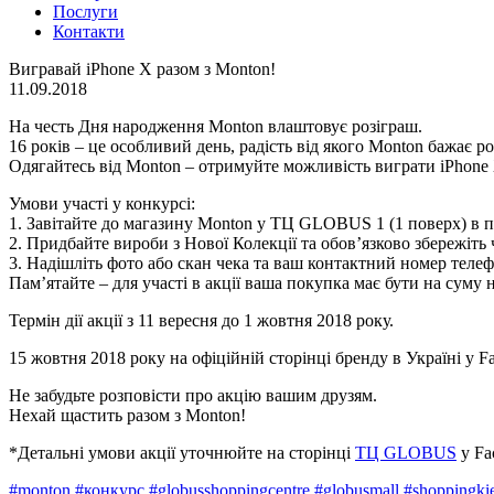
Послуги
Контакти
Вигравай iPhone X разом з Monton!
11.09.2018
На честь Дня народження Monton влаштовує розіграш.
16 років – це особливий день, радість від якого Monton бажає р
Одягайтесь від Monton – отримуйте можливість виграти iPhone
Умови участі у конкурсі:
1. Завітайте до магазину Monton у ТЦ GLOBUS 1 (1 поверх) в пер
2. Придбайте вироби з Нової Колекції та обов’язково збережіть 
3. Надішліть фото або скан чека та ваш контактний номер теле
Пам’ятайте – для участі в акції ваша покупка має бути на суму 
Термін дії акції з 11 вересня до 1 жовтня 2018 року.
15 жовтня 2018 року на офіційній сторінці бренду в Україні у
Не забудьте розповісти про акцію вашим друзям.
Нехай щастить разом з Monton!
*Детальні умови акції уточнюйте на сторінці
ТЦ GLOBUS
у Fa
#
monton
#
конкурс
#
globusshoppingcentre
#
globusmall
#
shoppingki