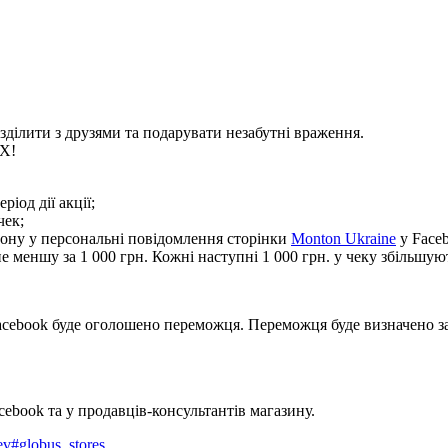
озділити з друзями та подарувати незабутні враження.
 X!
іод дії акції;
чек;
фону у персональні повідомлення сторінки
Monton Ukraine
у Faceb
не меншу за 1 000 грн. Кожні наступні 1 000 грн. у чеку збільшу
 Facebook буде оголошено переможця. Переможця буде визначено 
cebook та у продавців-консультантів магазину.
ev
#
globus_stores