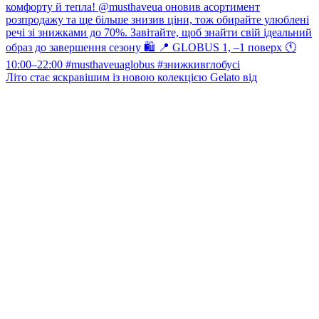
Літо стає яскравішим із новою колекцією Gelato від