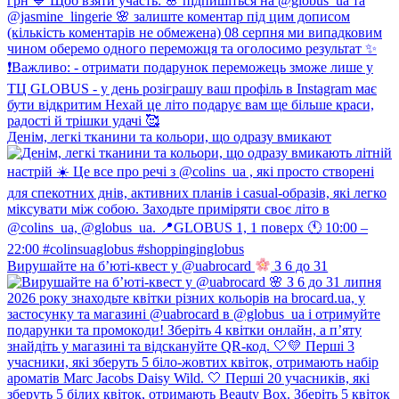
Денім, легкі тканини та кольори, що одразу вмикают
Вирушайте на б’юті-квест у @uabrocard
З 6 до 31