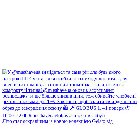
Літо стає яскравішим із новою колекцією Gelato від