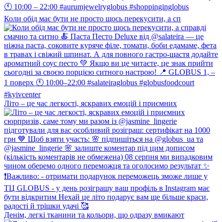
Коли обід має бути не просто щось перекусити, а сп
Літо – це час легкості, яскравих емоцій і приємних
Денім, легкі тканини та кольори, що одразу вмикают