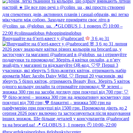
Вирушайте на б’юті-квест у @uabrocard
З 6 до 31