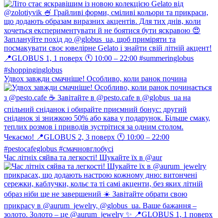
Удвох завжди смачніше! Особливо, коли ранок почина
Час літніх сяйва та легкості! Шукайте їх в @aur